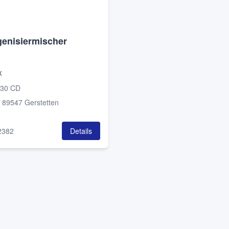
enisiermischer
x
30 CD
:
89547 Gerstetten
2382
Details