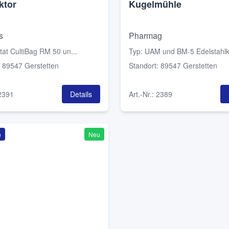
ktor
Kugelmühle
s
Pharmag
tat CultiBag RM 50 un...
Typ
:
UAM und BM-5 Edelstahlk
:
89547 Gerstetten
Standort
:
89547 Gerstetten
2391
Details
Art.-Nr.
:
2389
n
Neu