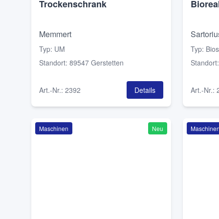
Trockenschrank
Biorea
Memmert
Sartoriu
Typ
:
UM
Typ
:
Bios
Standort
:
89547 Gerstetten
Standort
Art.-Nr.
:
2392
Details
Art.-Nr.
:
Maschinen
Neu
Maschine