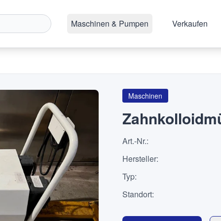
Maschinen & Pumpen
Verkaufen
Maschinen
Zahnkolloidm
Art.-Nr.
:
Hersteller
:
Typ
:
Standort
: