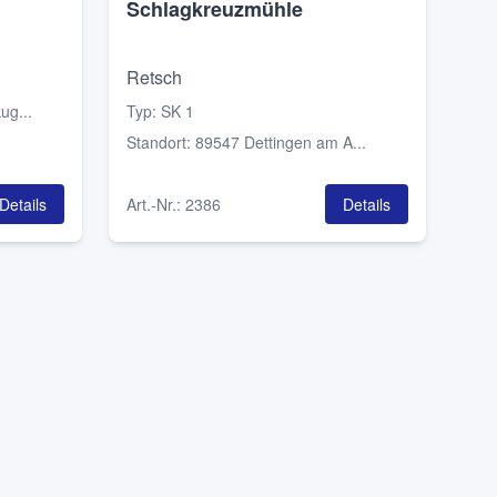
Schlagkreuzmühle
Retsch
ug...
Typ
:
SK 1
Standort
:
89547 Dettingen am A...
Details
Art.-Nr.
:
2386
Details