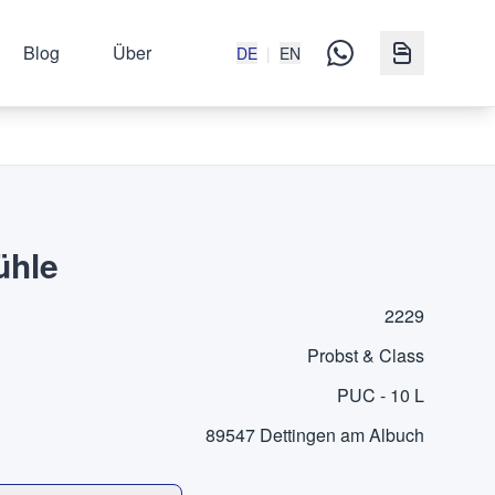
Blog
Über
DE
|
EN
ühle
2229
Probst & Class
PUC - 10 L
89547 Dettingen am Albuch