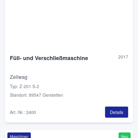
2017
Füll- und Verschließmaschine
Zellwag
Typ
:
Z-201 S-2
Standort
:
89547 Gerstetten
Art.-Nr.
:
2400
Details
Maschinen
Neu