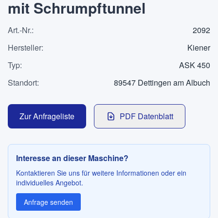
mit Schrumpftunnel
Kontakt
Art.-Nr.
:
2092
Hersteller
:
Kiener
SPRACHE
Typ
:
ASK 450
Deutsch
English
Standort
:
89547 Dettingen am Albuch
Zur Anfrageliste
PDF Datenblatt
Interesse an dieser Maschine?
Kontaktieren Sie uns für weitere Informationen oder ein
individuelles Angebot.
Anfrage senden