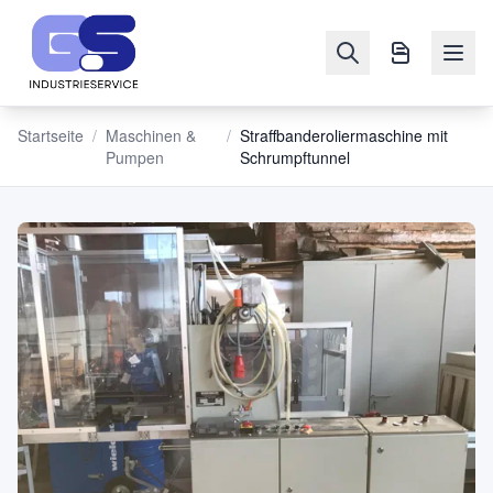
Startseite
/
Maschinen &
/
Straffbanderoliermaschine mit
Pumpen
Schrumpftunnel
NAVIGATION
Maschinen
&
Pumpen
Verkaufen
Blog