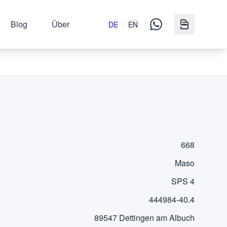
Blog
Über
DE
|
EN
668
Maso
SPS 4
444984-40.4
89547 Dettingen am Albuch