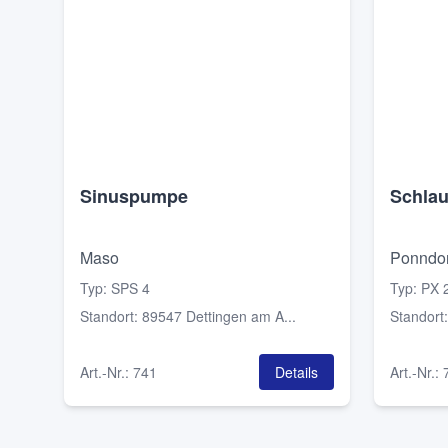
Sinuspumpe
Schla
Maso
Ponndor
Typ
:
SPS 4
Typ
:
PX 
Standort
:
89547 Dettingen am A...
Standort
Art.-Nr.
:
741
Details
Art.-Nr.
: