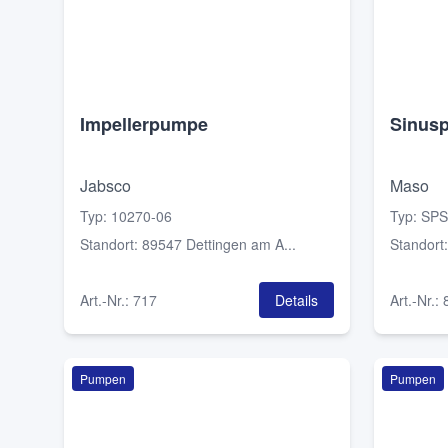
Impellerpumpe
Sinus
Jabsco
Maso
Typ
:
10270-06
Typ
:
SPS
Standort
:
89547 Dettingen am A...
Standort
Art.-Nr.
:
717
Details
Art.-Nr.
:
Pumpen
Pumpen