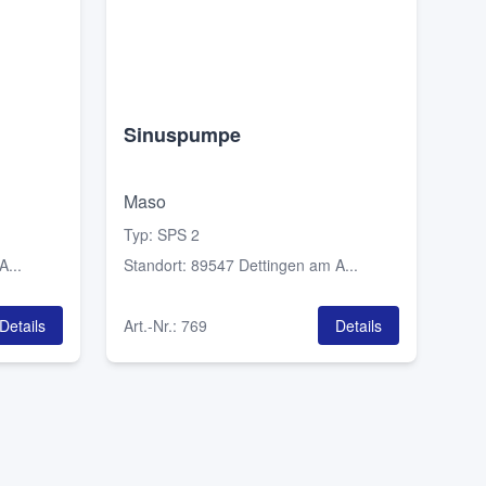
Sinuspumpe
Maso
Typ
:
SPS 2
...
Standort
:
89547 Dettingen am A...
Details
Art.-Nr.
:
769
Details