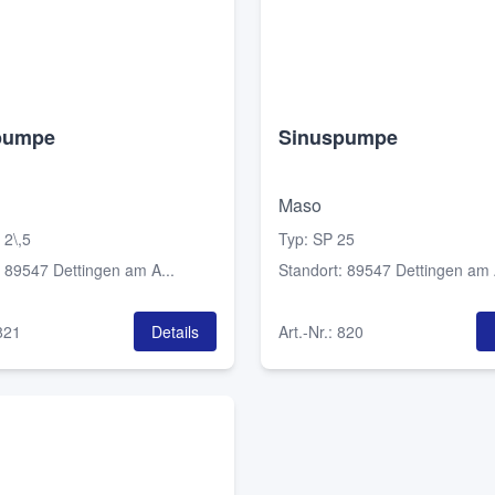
pumpe
Sinuspumpe
Maso
 2\,5
Typ
:
SP 25
:
89547 Dettingen am A...
Standort
:
89547 Dettingen am A
821
Details
Art.-Nr.
:
820