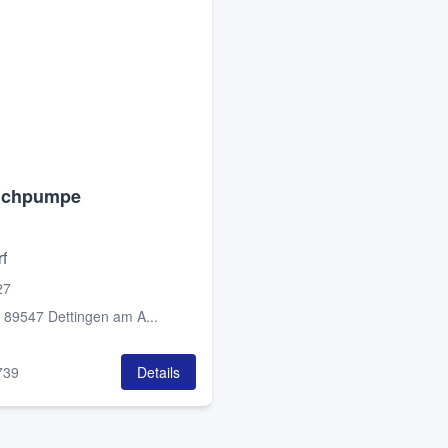
uchpumpe
f
27
:
89547 Dettingen am A...
739
Details