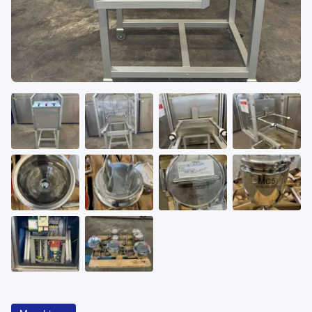
Über
KATEGORIEN
Maschinen
Pumpen
Behälter
Anfrageliste
0
WhatsApp