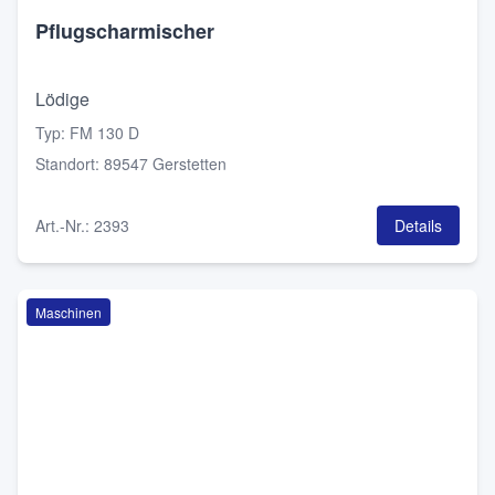
Pflugscharmischer
Lödige
Typ
:
FM 130 D
Standort
:
89547 Gerstetten
Art.-Nr.
:
2393
Details
Maschinen