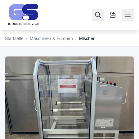
Startseite
/
Maschinen & Pumpen
/
Mischer
NAVIGATION
Maschinen
&
Pumpen
Verkaufen
Blog