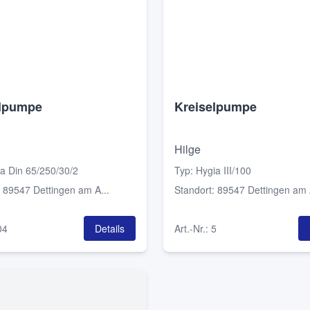
elpumpe
Kreiselpumpe
Hilge
a Din 65/250/30/2
Typ
:
Hygia III/100
:
89547 Dettingen am A...
Standort
:
89547 Dettingen am A
04
Details
Art.-Nr.
:
5