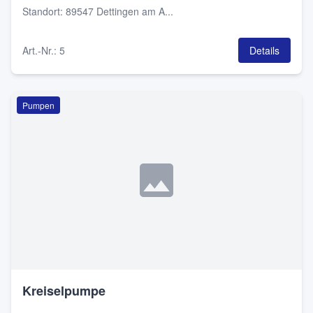
Standort
:
89547 Dettingen am A...
Art.-Nr.
:
5
Details
Pumpen
Kreiselpumpe