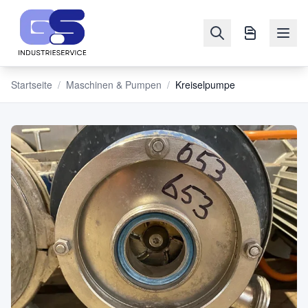
Startseite
/
Maschinen & Pumpen
/
Kreiselpumpe
NAVIGATION
Maschinen
&
Pumpen
Verkaufen
Blog