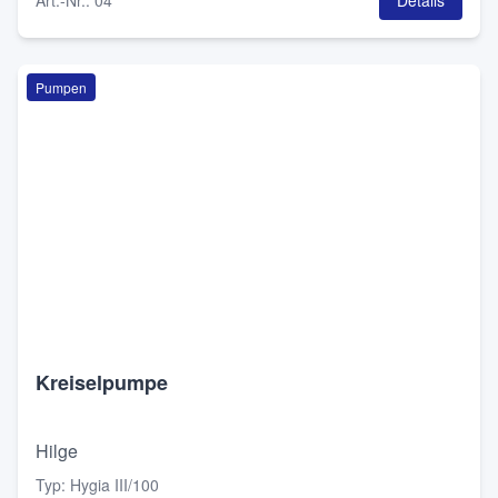
Art.-Nr.
:
04
Details
Pumpen
Kreiselpumpe
Hilge
Typ
:
Hygia III/100