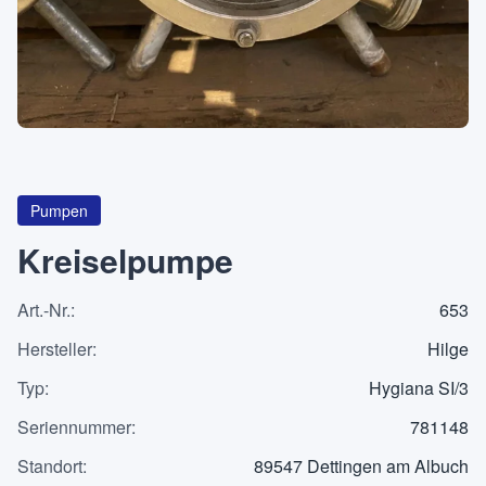
Über
KATEGORIEN
Maschinen
Pumpen
Pumpen
Kreiselpumpe
Behälter
Art.-Nr.
:
653
Hersteller
:
Hilge
Typ
:
Hygiana SI/3
Anfrageliste
0
Seriennummer
:
781148
Standort
WhatsApp
:
89547 Dettingen am Albuch