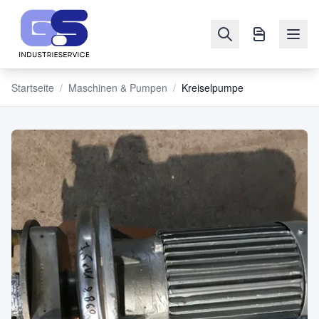
Startseite
/
Maschinen & Pumpen
/
Kreiselpumpe
NAVIGATION
Maschinen
&
Pumpen
Verkaufen
Blog