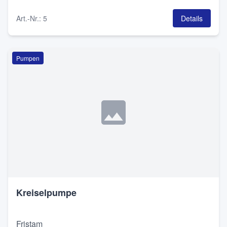
Art.-Nr.
:
5
Details
Pumpen
Kreiselpumpe
Fristam