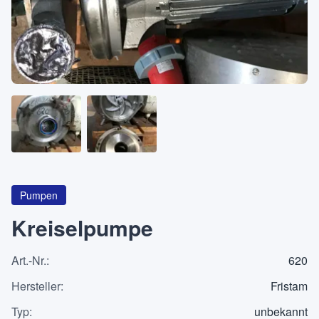
Über
KATEGORIEN
Maschinen
Pumpen
Behälter
Pumpen
Kreiselpumpe
Art.-Nr.
:
620
Anfrageliste
0
Hersteller
:
Fristam
WhatsApp
Typ
:
unbekannt