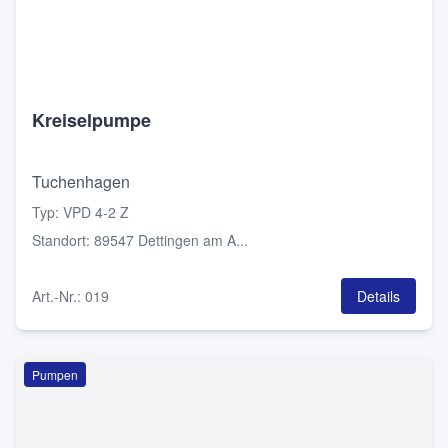
Kreiselpumpe
Tuchenhagen
Typ
:
VPD 4-2 Z
Standort
:
89547 Dettingen am A...
Art.-Nr.
:
019
Details
Pumpen