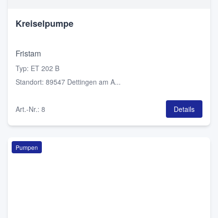
Kreiselpumpe
Fristam
Typ
:
ET 202 B
Standort
:
89547 Dettingen am A...
Art.-Nr.
:
8
Details
Pumpen