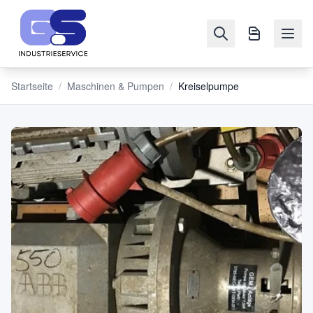
Startseite
/
Maschinen & Pumpen
/
Kreiselpumpe
NAVIGATION
Maschinen
&
Pumpen
Verkaufen
Blog