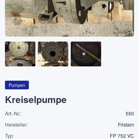
Über
KATEGORIEN
Maschinen
Pumpen
Behälter
Pumpen
Kreiselpumpe
Art.-Nr.
:
550
Anfrageliste
0
Hersteller
:
Fristam
WhatsApp
Typ
:
FP 752 VC