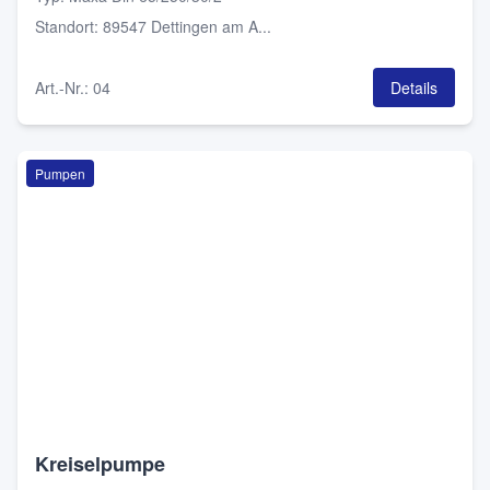
Standort
:
89547 Dettingen am A...
Art.-Nr.
:
04
Details
Pumpen
Kreiselpumpe