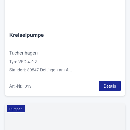
Kreiselpumpe
Tuchenhagen
Typ
:
VPD 4-2 Z
Standort
:
89547 Dettingen am A...
Art.-Nr.
:
019
Details
Pumpen