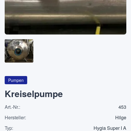
Über
KATEGORIEN
Maschinen
Pumpen
Behälter
Pumpen
Kreiselpumpe
Art.-Nr.
:
453
Anfrageliste
0
Hersteller
:
Hilge
WhatsApp
Typ
:
Hygia Super I A