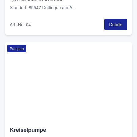
Standort
:
89547 Dettingen am A...
Art.-Nr.
:
04
Details
Pumpen
Kreiselpumpe