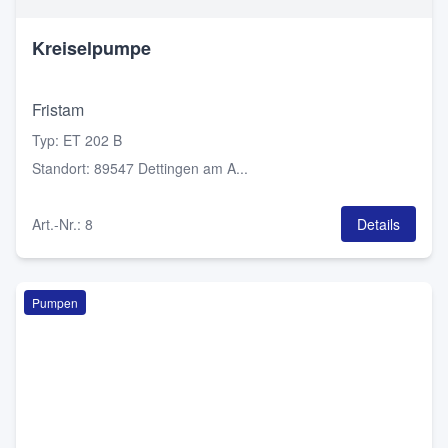
Kreiselpumpe
Fristam
Typ
:
ET 202 B
Standort
:
89547 Dettingen am A...
Art.-Nr.
:
8
Details
Pumpen