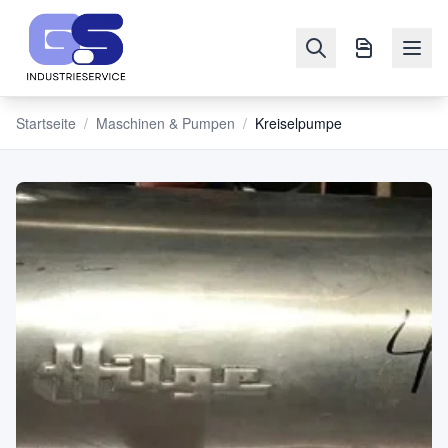
Startseite
/
Maschinen & Pumpen
/
Kreiselpumpe
NAVIGATION
Maschinen
&
Pumpen
Verkaufen
Blog