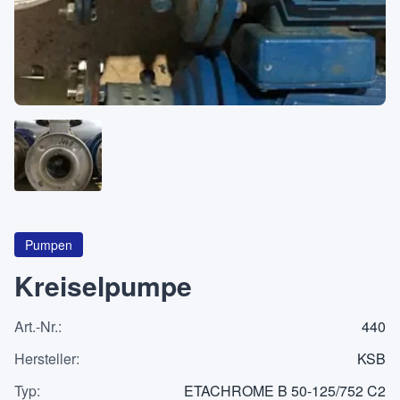
Über
KATEGORIEN
Maschinen
Pumpen
Behälter
Pumpen
Kreiselpumpe
Art.-Nr.
:
440
Anfrageliste
0
Hersteller
:
KSB
WhatsApp
Typ
:
ETACHROME B 50-125/752 C2