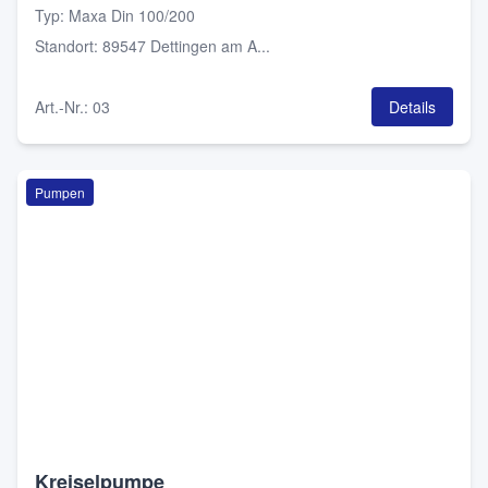
Typ
:
Maxa Din 100/200
Standort
:
89547 Dettingen am A...
Art.-Nr.
:
03
Details
Pumpen
Kreiselpumpe