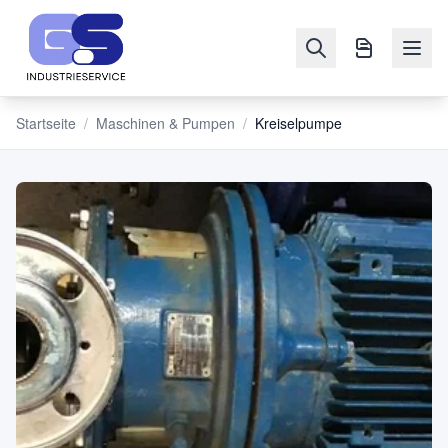
Startseite
/
Maschinen & Pumpen
/
Kreiselpumpe
NAVIGATION
Maschinen
&
Pumpen
Verkaufen
Blog