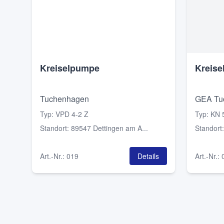
Kreiselpumpe
Kreis
Tuchenhagen
GEA Tu
Typ
:
VPD 4-2 Z
Typ
:
KN 
Standort
:
89547 Dettingen am A...
Standort
Art.-Nr.
:
019
Details
Art.-Nr.
: