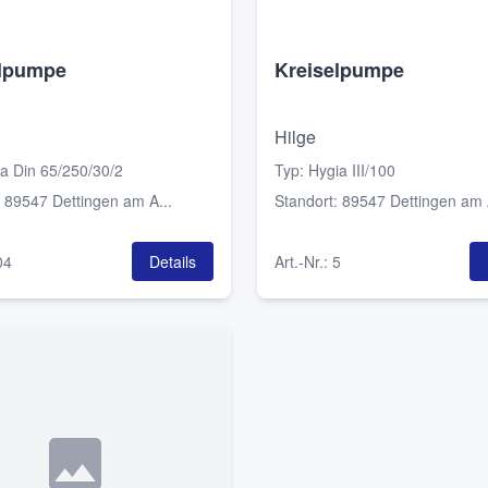
elpumpe
Kreiselpumpe
Hilge
a Din 65/250/30/2
Typ
:
Hygia III/100
:
89547 Dettingen am A...
Standort
:
89547 Dettingen am A
04
Details
Art.-Nr.
:
5