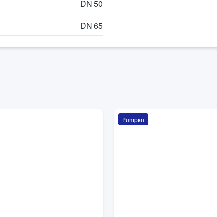
DN 50
DN 65
Pumpen