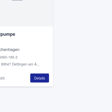
elpumpe
chenhagen
5060-185-2
:
89547 Dettingen am A...
020
Details