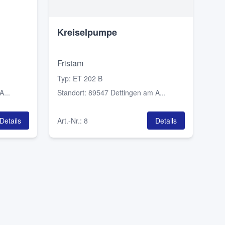
Kreiselpumpe
Fristam
Typ
:
ET 202 B
...
Standort
:
89547 Dettingen am A...
Details
Art.-Nr.
:
8
Details