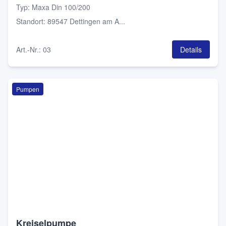
Typ
:
Maxa Din 100/200
Standort
:
89547 Dettingen am A...
Art.-Nr.
:
03
Details
Pumpen
Kreiselpumpe