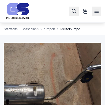
Startseite
/
Maschinen & Pumpen
/
Kreiselpumpe
NAVIGATION
Maschinen
&
Pumpen
Verkaufen
Blog