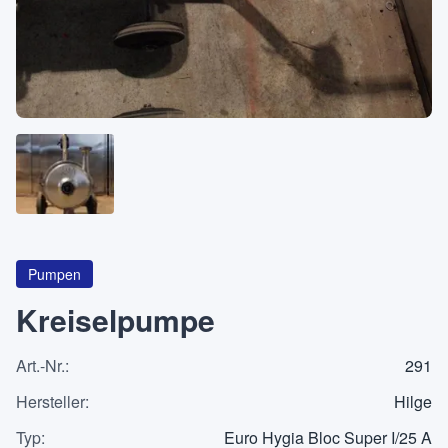
Über
KATEGORIEN
Maschinen
Pumpen
Behälter
Pumpen
Kreiselpumpe
Art.-Nr.
:
291
Anfrageliste
0
Hersteller
:
Hilge
WhatsApp
Typ
:
Euro Hygia Bloc Super I/25 A