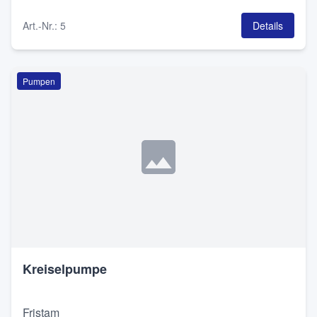
Art.-Nr.
:
5
Details
Pumpen
Kreiselpumpe
Fristam