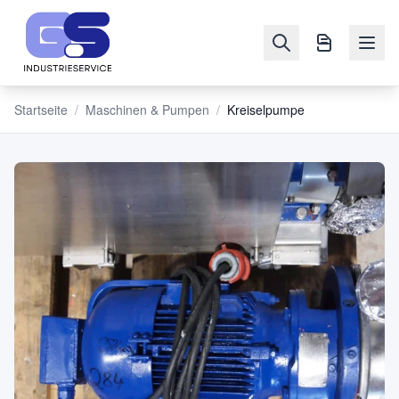
Startseite
/
Maschinen & Pumpen
/
Kreiselpumpe
NAVIGATION
Maschinen
&
Pumpen
Verkaufen
Blog