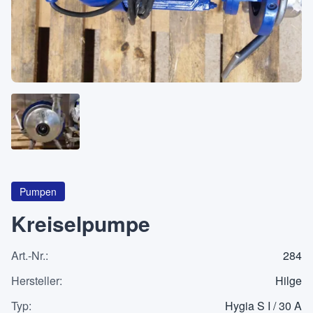
Über
KATEGORIEN
Maschinen
Pumpen
Behälter
Pumpen
Kreiselpumpe
Art.-Nr.
:
284
Anfrageliste
0
Hersteller
:
Hilge
WhatsApp
Typ
:
Hygia S I / 30 A