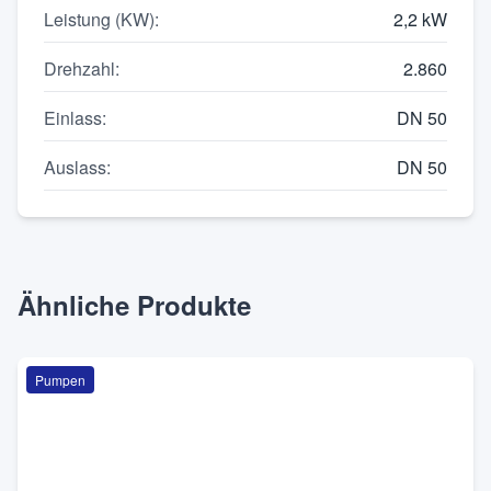
Leistung (KW)
:
2,2 kW
Drehzahl
:
2.860
Einlass
:
DN 50
Auslass
:
DN 50
Ähnliche Produkte
Pumpen