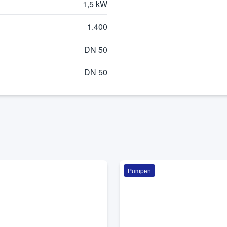
1,5 kW
1.400
DN 50
DN 50
Pumpen