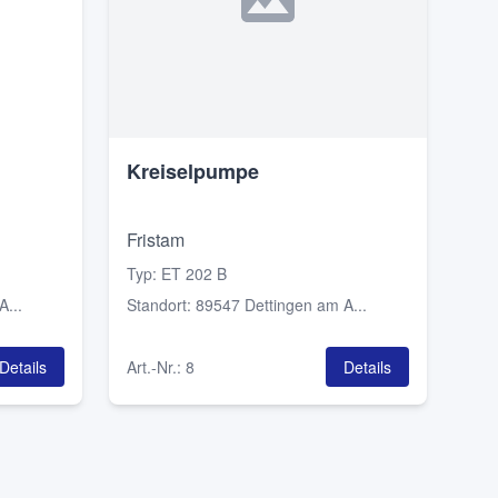
Kreiselpumpe
Fristam
Typ
:
ET 202 B
...
Standort
:
89547 Dettingen am A...
Details
Art.-Nr.
:
8
Details