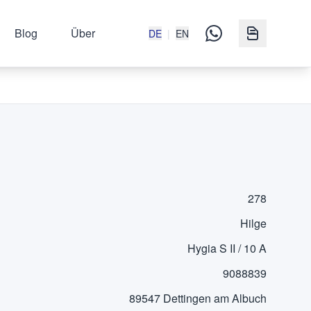
Blog
Über
DE
|
EN
278
Hilge
Hygia S II / 10 A
9088839
89547 Dettingen am Albuch