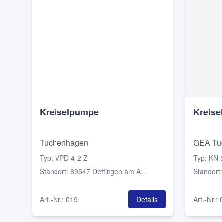
Kreiselpumpe
Kreis
Tuchenhagen
GEA Tu
Typ
:
VPD 4-2 Z
Typ
:
KN 
Standort
:
89547 Dettingen am A...
Standort
Art.-Nr.
:
019
Details
Art.-Nr.
: