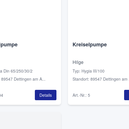
elpumpe
Kreiselpumpe
Hilge
a Din 65/250/30/2
Typ
:
Hygia III/100
:
89547 Dettingen am A...
Standort
:
89547 Dettingen am A
04
Details
Art.-Nr.
:
5