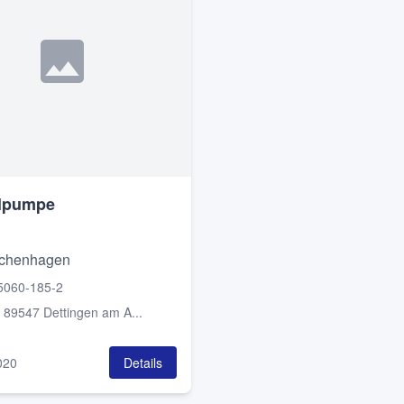
elpumpe
chenhagen
5060-185-2
:
89547 Dettingen am A...
020
Details