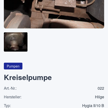
Über
KATEGORIEN
Maschinen
Pumpen
Behälter
Pumpen
Kreiselpumpe
Art.-Nr.
:
022
Anfrageliste
0
Hersteller
:
Hilge
WhatsApp
Typ
:
Hygia II/10 B