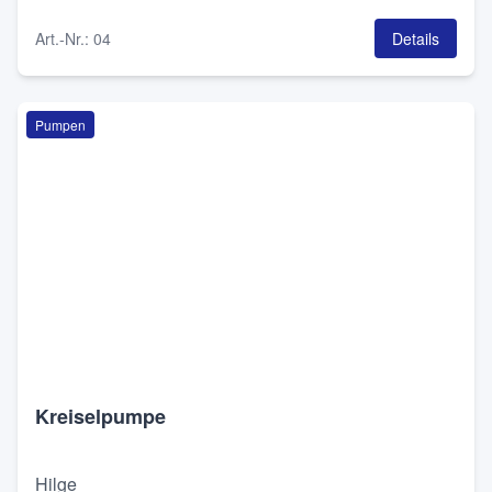
Art.-Nr.
:
04
Details
Pumpen
Kreiselpumpe
Hilge