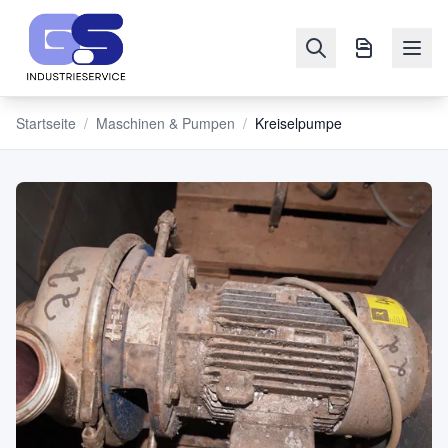
Startseite
/
Maschinen & Pumpen
/
Kreiselpumpe
NAVIGATION
Maschinen
&
Pumpen
Verkaufen
Blog