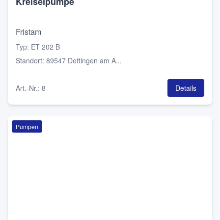
Kreiselpumpe
Fristam
Typ
:
ET 202 B
Standort
:
89547 Dettingen am A...
Art.-Nr.
:
8
Details
Pumpen