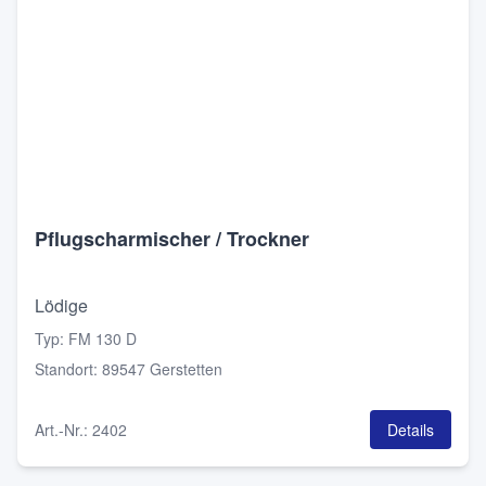
Pflugscharmischer / Trockner
Lödige
Typ
:
FM 130 D
Standort
:
89547 Gerstetten
Art.-Nr.
:
2402
Details