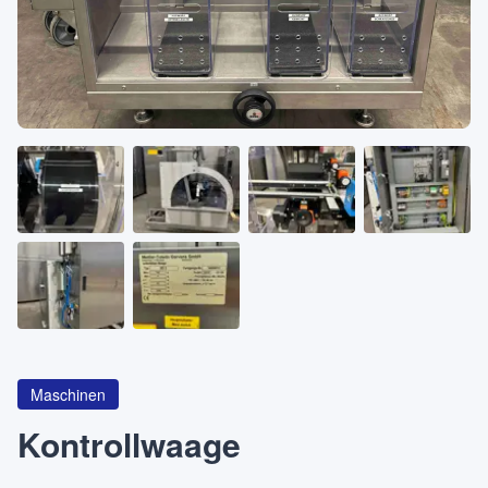
Über
KATEGORIEN
Maschinen
Pumpen
Behälter
Maschinen
Anfrageliste
0
Kontrollwaage
WhatsApp