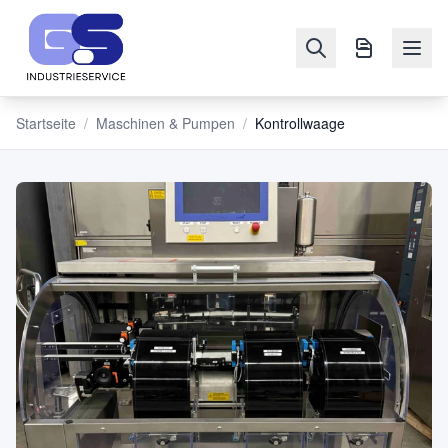
Startseite
/
Maschinen & Pumpen
/
Kontrollwaage
NAVIGATION
Maschinen
&
Pumpen
Verkaufen
Blog