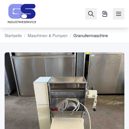
Startseite
/
Maschinen & Pumpen
/
Granuliermaschine
NAVIGATION
Maschinen
&
Pumpen
Verkaufen
Blog