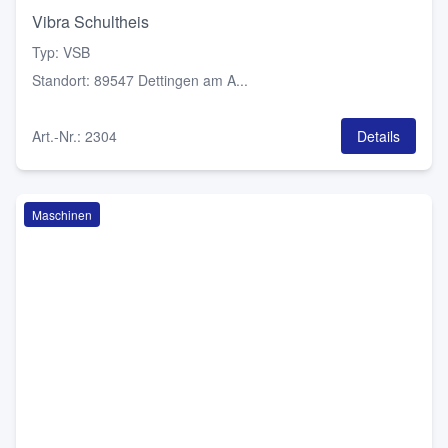
Vibra Schultheis
Typ
:
VSB
Standort
:
89547 Dettingen am A...
Art.-Nr.
:
2304
Details
Maschinen