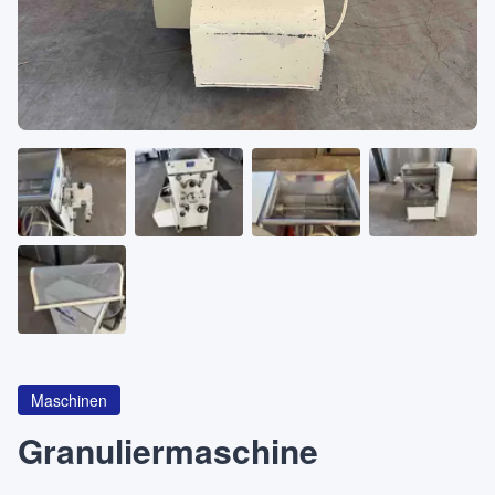
Über
KATEGORIEN
Maschinen
Pumpen
Behälter
Maschinen
Anfrageliste
0
Granuliermaschine
WhatsApp