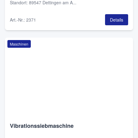
Standort
:
89547 Dettingen am A...
Art.-Nr.
:
2371
Details
Maschinen
Vibrationssiebmaschine