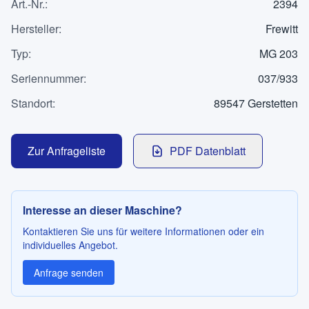
Art.-Nr.
Kontakt
:
2394
Hersteller
:
Frewitt
Typ
:
MG 203
SPRACHE
Seriennummer
:
037/933
Deutsch
English
Standort
:
89547 Gerstetten
Zur Anfrageliste
PDF Datenblatt
Interesse an dieser Maschine?
Kontaktieren Sie uns für weitere Informationen oder ein
individuelles Angebot.
Anfrage senden