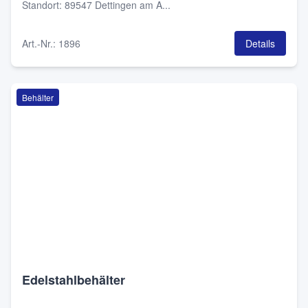
Standort
:
89547 Dettingen am A...
Art.-Nr.
:
1896
Details
Behälter
Edelstahlbehälter