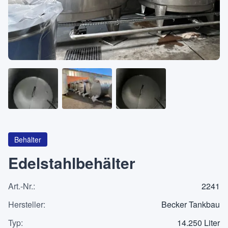
Über
KATEGORIEN
Maschinen
Pumpen
Behälter
Behälter
Edelstahlbehälter
Art.-Nr.
:
2241
Anfrageliste
0
Hersteller
:
Becker Tankbau
WhatsApp
Typ
:
14.250 Liter