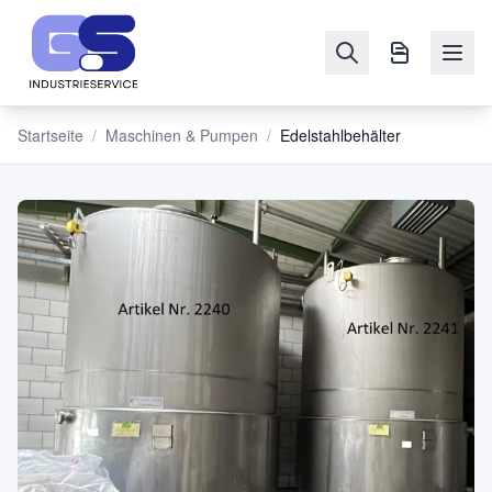
Startseite
/
Maschinen & Pumpen
/
Edelstahlbehälter
NAVIGATION
Maschinen
&
Pumpen
Verkaufen
Blog