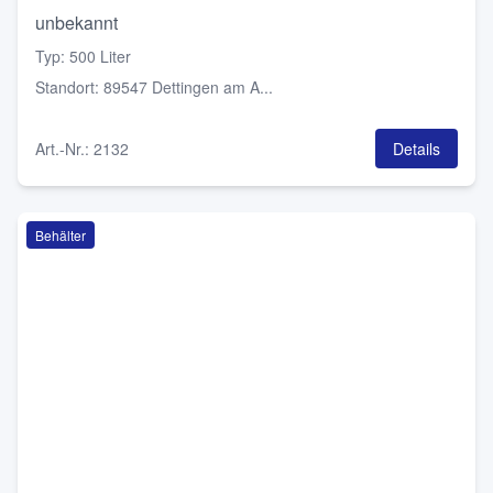
unbekannt
Typ
:
500 Liter
Standort
:
89547 Dettingen am A...
Art.-Nr.
:
2132
Details
Behälter