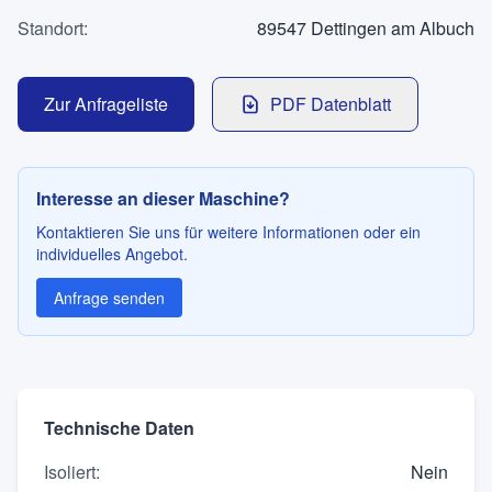
Kontakt
Standort
:
89547 Dettingen am Albuch
Zur Anfrageliste
PDF Datenblatt
SPRACHE
Deutsch
English
Interesse an dieser Maschine?
Kontaktieren Sie uns für weitere Informationen oder ein
individuelles Angebot.
Anfrage senden
Technische Daten
Isoliert
:
Nein