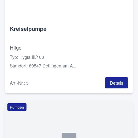
Kreiselpumpe
Hilge
Typ
:
Hygia III/100
Standort
:
89547 Dettingen am A...
Art.-Nr.
:
5
Details
Pumpen