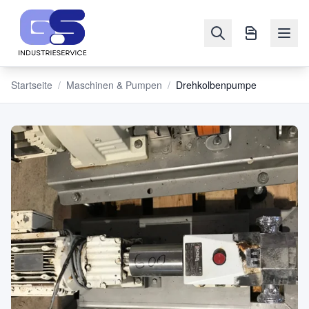
Startseite
/
Maschinen & Pumpen
/
Drehkolbenpumpe
NAVIGATION
Maschinen
&
Pumpen
Verkaufen
Blog