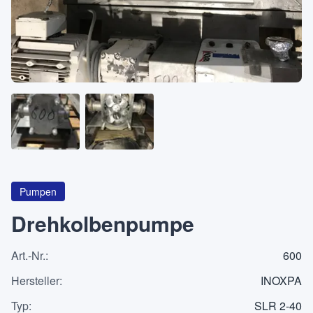
Über
KATEGORIEN
Maschinen
Pumpen
Behälter
Pumpen
Drehkolbenpumpe
Art.-Nr.
:
600
Anfrageliste
0
Hersteller
:
INOXPA
WhatsApp
Typ
:
SLR 2-40