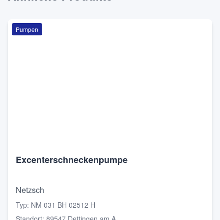
Pumpen
Excenterschneckenpumpe
Netzsch
Typ
:
NM 031 BH 02512 H
Standort
:
89547 Dettingen am A...