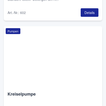
Art.-Nr.
:
602
Details
Pumpen
Kreiselpumpe