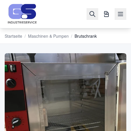
Startseite
/
Maschinen & Pumpen
/
Brutschrank
NAVIGATION
Maschinen
&
Pumpen
Verkaufen
Blog