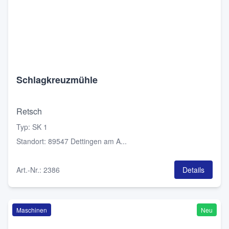
Schlagkreuzmühle
Retsch
Typ
:
SK 1
Standort
:
89547 Dettingen am A...
Art.-Nr.
:
2386
Details
Maschinen
Neu