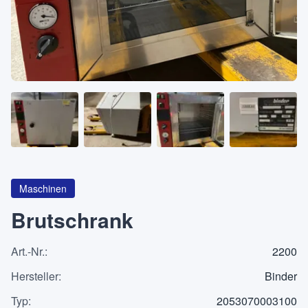
Über
KATEGORIEN
Maschinen
Pumpen
Behälter
Maschinen
Brutschrank
Art.-Nr.
:
2200
Anfrageliste
0
Hersteller
:
Binder
WhatsApp
Typ
:
2053070003100