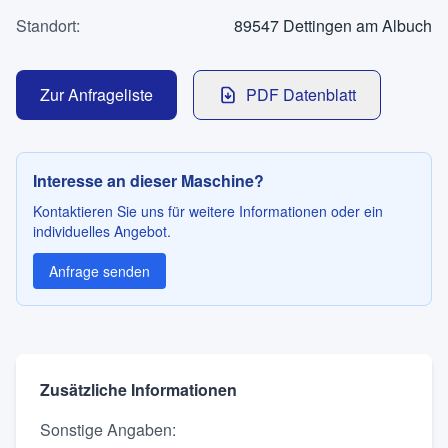
Kontakt
Standort
:
89547 Dettingen am Albuch
Zur Anfrageliste
PDF Datenblatt
SPRACHE
Deutsch
English
Interesse an dieser Maschine?
Kontaktieren Sie uns für weitere Informationen oder ein
individuelles Angebot.
Anfrage senden
Zusätzliche Informationen
Sonstige Angaben
: