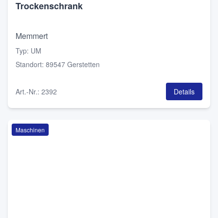
Trockenschrank
Memmert
Typ
:
UM
Standort
:
89547 Gerstetten
Art.-Nr.
:
2392
Details
Maschinen